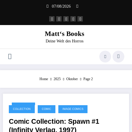
Zum
07/08/2026
Inhalt
springen
Matt‘s Books
Deine Welt des Horros
Home
2025
Oktober
Page 2
11/10/2025
COLLECTION
COMIC
IMAGE COMICS
Comic Collection: Spawn #1
(Infinity Verlag, 1997)