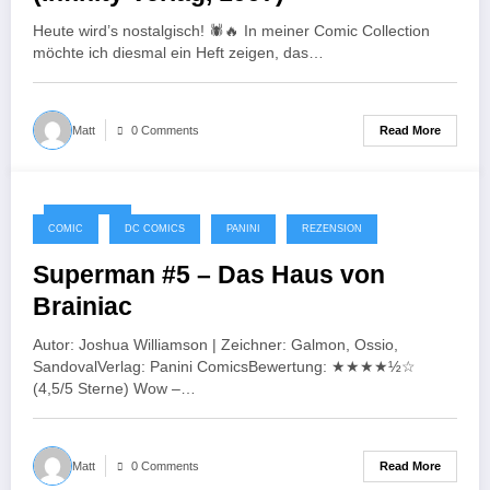
Heute wird’s nostalgisch! 🕷️🔥 In meiner Comic Collection
möchte ich diesmal ein Heft zeigen, das…
Read More
Matt
0 Comments
10/10/2025
COMIC
DC COMICS
PANINI
REZENSION
Superman #5 – Das Haus von
Brainiac
Autor: Joshua Williamson | Zeichner: Galmon, Ossio,
SandovalVerlag: Panini ComicsBewertung: ★★★★½☆
(4,5/5 Sterne) Wow –…
Read More
Matt
0 Comments