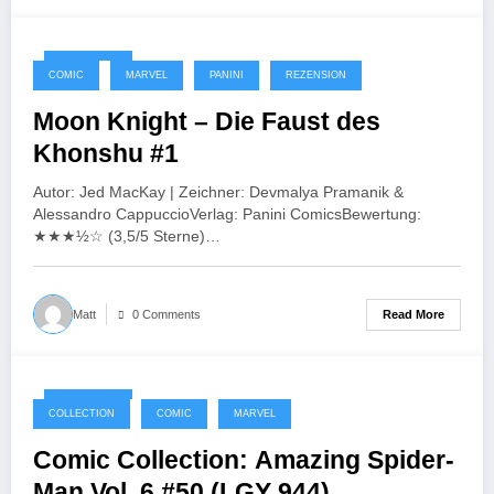
09/10/2025
COMIC
MARVEL
PANINI
REZENSION
Moon Knight – Die Faust des
Khonshu #1
Autor: Jed MacKay | Zeichner: Devmalya Pramanik &
Alessandro CappuccioVerlag: Panini ComicsBewertung:
★★★½☆ (3,5/5 Sterne)…
Read More
Matt
0 Comments
08/10/2025
COLLECTION
COMIC
MARVEL
Comic Collection: Amazing Spider-
Man Vol. 6 #50 (LGY 944)