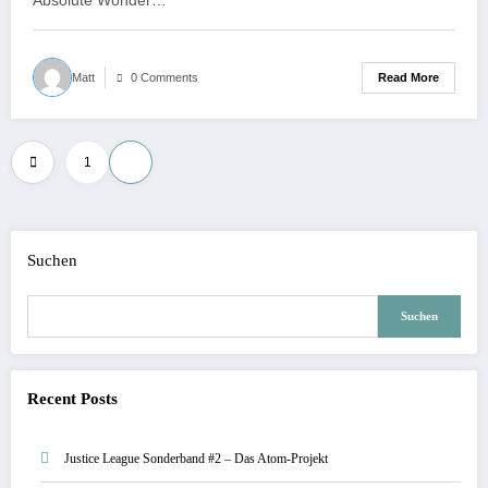
Absolute Wonder…
Read More
Matt
0 Comments
Seitennummerierung
1
2
der
Beiträge
Suchen
Suchen
Recent Posts
Justice League Sonderband #2 – Das Atom-Projekt