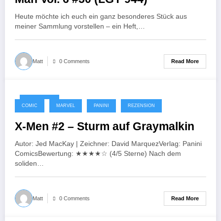
Heute möchte ich euch ein ganz besonderes Stück aus
meiner Sammlung vorstellen – ein Heft,…
Read More
Matt
0 Comments
07/10/2025
COMIC
MARVEL
PANINI
REZENSION
X-Men #2 – Sturm auf Graymalkin
Autor: Jed MacKay | Zeichner: David MarquezVerlag: Panini
ComicsBewertung: ★★★★☆ (4/5 Sterne) Nach dem
soliden…
Read More
Matt
0 Comments