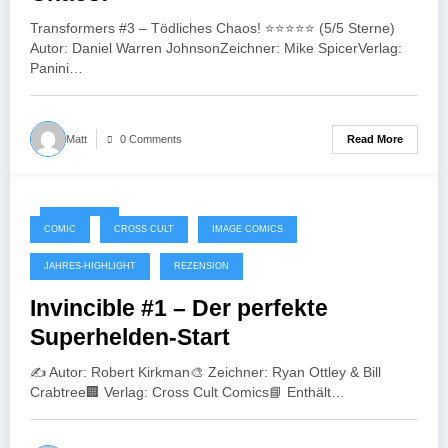
Transformers #3 – Tödliches Chaos! ⭐️⭐️⭐️⭐️⭐️ (5/5 Sterne)
Autor: Daniel Warren JohnsonZeichner: Mike SpicerVerlag:
Panini…
Read More
Matt
0 Comments
04/11/2025
COMIC
CROSS CULT
IMAGE COMICS
JAHRES-HIGHLIGHT
REZENSION
Invincible #1 – Der perfekte
Superhelden-Start
✍️ Autor: Robert Kirkman🎨 Zeichner: Ryan Ottley & Bill
Crabtree🏢 Verlag: Cross Cult Comics📘 Enthält…