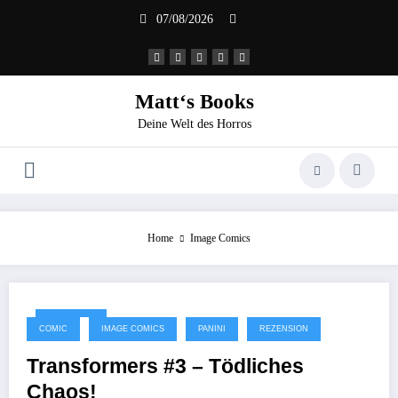
Zum
07/08/2026
Inhalt
springen
Matt‘s Books
Deine Welt des Horros
Home
Image Comics
14/01/2026
COMIC
IMAGE COMICS
PANINI
REZENSION
Transformers #3 – Tödliches
Chaos!