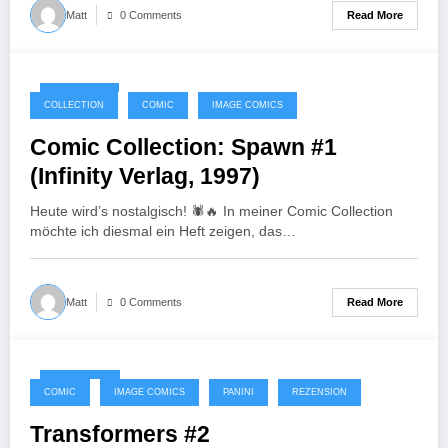
Read More
Matt
0 Comments
11/10/2025
COLLECTION
COMIC
IMAGE COMICS
Comic Collection: Spawn #1
(Infinity Verlag, 1997)
Heute wird’s nostalgisch! 🕷️🔥 In meiner Comic Collection
möchte ich diesmal ein Heft zeigen, das…
Read More
Matt
0 Comments
18/09/2025
COMIC
IMAGE COMICS
PANINI
REZENSION
Transformers #2