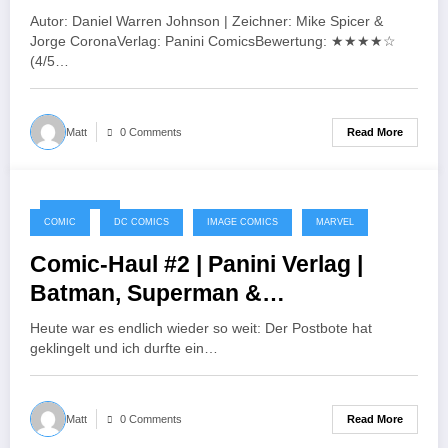
Autor: Daniel Warren Johnson | Zeichner: Mike Spicer &
Jorge CoronaVerlag: Panini ComicsBewertung: ★★★★☆
(4/5…
Read More
Matt
0 Comments
13/09/2025
COMIC
DC COMICS
IMAGE COMICS
MARVEL
Comic-Haul #2 | Panini Verlag |
Batman, Superman &
Transformers!
Heute war es endlich wieder so weit: Der Postbote hat
geklingelt und ich durfte ein…
Read More
Matt
0 Comments