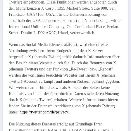
Twitter) eingebunden. Diese Funktionen werden angeboten durch
den Mutterkonzern X Corp., 1355 Market Street, Suite 900, San
Francisco, CA 94103, USA. Für die Datenverarbeitung von
außerhalb der USA lebenden Personen ist die Niederlassung Twitter
International Unlimited Company, One Cumberland Place, Fenian
Street, Dublin 2, D02 AX07, Irland, verantwortlich.
Wenn das Social-Media-Element aktiv ist, wird eine direkte
Verbindung zwischen Ihrem Endgerät und dem X-Server
hergestellt. X (ehemals Twitter) erhält dadurch Informationen über
den Besuch dieser Website durch Sie. Durch das Benutzen von X
(ehemals Twitter) und der Funktion „Re-Tweet“ bzw. „Repost“
werden die von Ihnen besuchten Websites mit Ihrem X (ehemals
Twitter)-Account verknüpft und anderen Nutzern bekannt gegeben.
Wir weisen darauf hin, dass wir als Anbieter der Seiten keine
Kenntnis vom Inhalt der übermittelten Daten sowie deren Nutzung
durch X (ehemals Twitter) erhalten. Weitere Informationen hierzu
finden Sie in der Datenschutzerklärung von X (ehemals Twitter)
unter:
https://twitter.com/de/privacy
.
Die Nutzung dieses Dienstes erfolgt auf Grundlage Ihrer
Einwilligung nach Art. 6 Abs. 1 lit. a DSGVO und § 25 Abs. 1