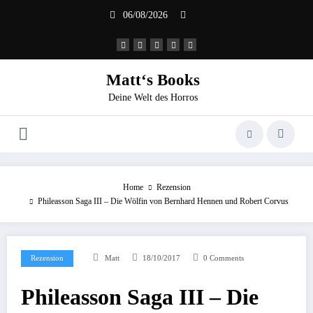
Zum
06/08/2026
Inhalt
springen
Matt‘s Books
Deine Welt des Horros
Home
Rezension
Phileasson Saga III – Die Wölfin von Bernhard Hennen und Robert Corvus
Rezension
Matt
18/10/2017
0 Comments
Phileasson Saga III – Die