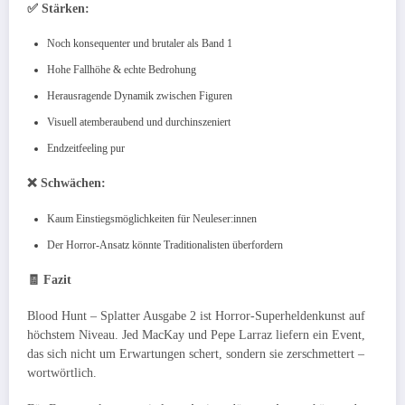
✅ Stärken:
Noch konsequenter und brutaler als Band 1
Hohe Fallhöhe & echte Bedrohung
Herausragende Dynamik zwischen Figuren
Visuell atemberaubend und durchinszeniert
Endzeitfeeling pur
❌ Schwächen:
Kaum Einstiegsmöglichkeiten für Neuleser:innen
Der Horror-Ansatz könnte Traditionalisten überfordern
🧾 Fazit
Blood Hunt – Splatter Ausgabe 2 ist Horror-Superheldenkunst auf
höchstem Niveau. Jed MacKay und Pepe Larraz liefern ein Event,
das sich nicht um Erwartungen schert, sondern sie zerschmettert –
wortwörtlich.