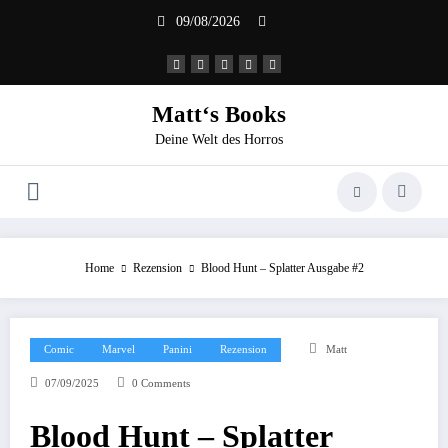
Zum
09/08/2026
Inhalt
springen
Matt‘s Books
Deine Welt des Horros
Home
Rezension
Blood Hunt – Splatter Ausgabe #2
Comic
Marvel
Panini
Rezension
Matt
07/09/2025
0 Comments
Blood Hunt – Splatter