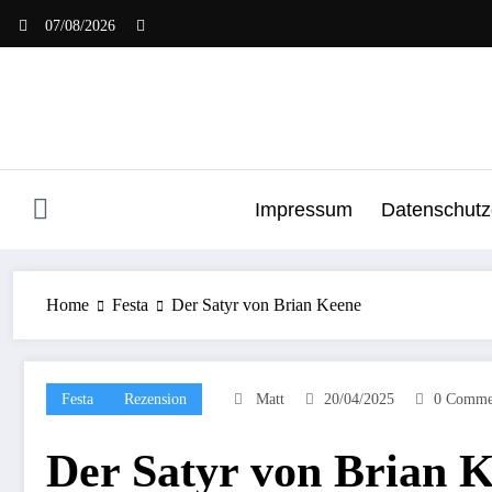
Zum
07/08/2026
Inhalt
springen
Impressum
Datenschutz
Home
Festa
Der Satyr von Brian Keene
Festa
Rezension
Matt
20/04/2025
0 Comme
Der Satyr von Brian 