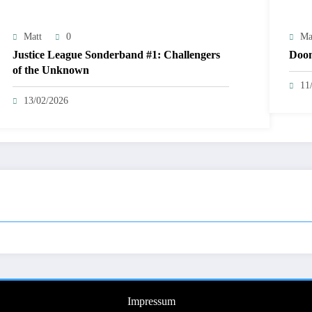
Matt
0
Ma
Justice League Sonderband #1: Challengers
Doom
of the Unknown
11
13/02/2026
Impressum