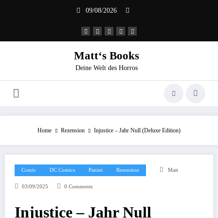
Zum
09/08/2026
Inhalt
springen
Matt‘s Books
Deine Welt des Horros
Home
Rezension
Injustice – Jahr Null (Deluxe Edition)
Comic
DC Comics
Panini
Rezension
Matt
03/09/2025
0 Comments
Injustice – Jahr Null