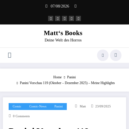
Zum
07/08/2026
Inhalt
springen
Matt‘s Books
Deine Welt des Horros
Home
Panini
Panini Vorschau 119 (Oktober – Dezember 2025) – Meine Highlights
Comic
Comic-News
Panini
Matt
23/09/2025
0 Comments