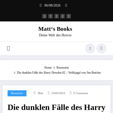
Zum
06/08/2026
Inhalt
springen
Matt‘s Books
Deine Welt des Horros
Home
Rezension
Die dunklen Fälle des Harry Dresden 02 – Wolfsjagd von Jim Butcher
Rezension
Matt
24/04/2024
0 Comments
Die dunklen Fälle des Harry